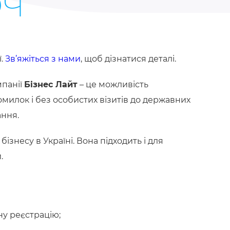
ЮЧ
ї.
Зв’яжіться з нами
, щоб дізнатися деталі.
мпанії
Бізнес Лайт
– це можливість
омилок і без особистих візитів до державних
ання.
несу в Україні. Вона підходить і для
.
ну реєстрацію;