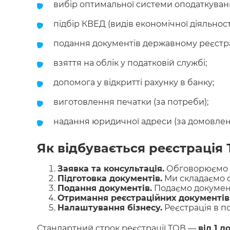
вибір оптимальної системи оподаткуванн
підбір КВЕД (видів економічної діяльност
подання документів державному реєстра
взяття на облік у податковій службі;
допомога у відкритті рахунку в банку;
виготовлення печатки (за потреби);
надання юридичної адреси (за домовлені
Як відбувається реєстрація 
Заявка та консультація.
Обговорюємо на
Підготовка документів.
Ми складаємо ст
Подання документів.
Подаємо документ
Отримання реєстраційних документів
Налаштування бізнесу.
Реєстрація в по
Стандартний строк реєстрації ТОВ —
від 1 д