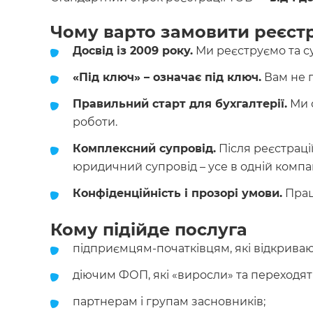
Чому варто замовити реєстр
Досвід із 2009 року.
Ми реєструємо та су
«Під ключ» – означає під ключ.
Вам не п
Правильний старт для бухгалтерії.
Ми о
роботи.
Комплексний супровід.
Після реєстраці
юридичний супровід – усе в одній компан
Конфіденційність і прозорі умови.
Прац
Кому підійде послуга
підприємцям-початківцям, які відкрива
діючим ФОП, які «виросли» та переходят
партнерам і групам засновників;