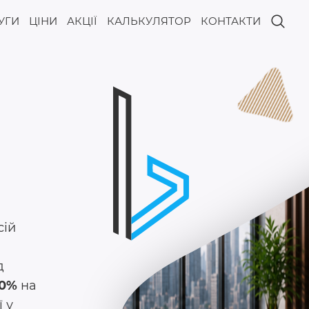
УГИ
ЦІНИ
АКЦІЇ
КАЛЬКУЛЯТОР
КОНТАКТИ
сій
д
0%
на
 у