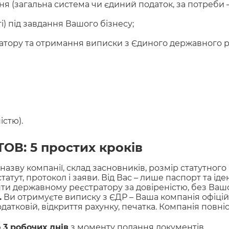
я (загальна система чи єдиний податок, за потреби 
і) під завдання Вашого бізнесу;
тору та отримання виписки з Єдиного державного ре
стю).
ТОВ: 5 простих кроків
зву компанії, склад засновників, розмір статутного к
атут, протокол і заяви. Від Вас – лише паспорт та ід
и державному реєстратору за довіреністю, без Вашої
.
Ви отримуєте виписку з ЄДР – Ваша компанія офіційн
датковій, відкриття рахунку, печатка. Компанія повні
о 3 робочих днів
з моменту подання документів.