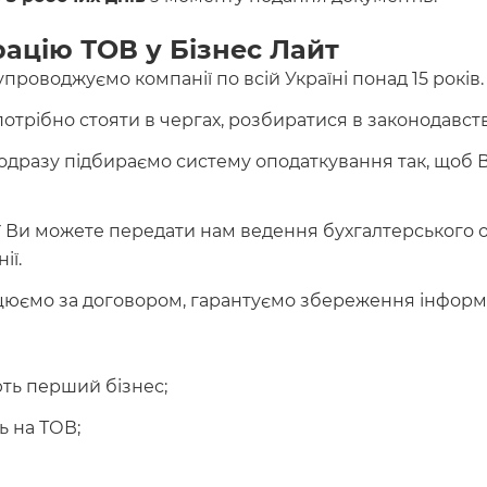
ацію ТОВ у Бізнес Лайт
проводжуємо компанії по всій Україні понад 15 років.
отрібно стояти в чергах, розбиратися в законодавст
дразу підбираємо систему оподаткування так, щоб 
ї Ви можете передати нам ведення бухгалтерського об
ії.
юємо за договором, гарантуємо збереження інформаці
ють перший бізнес;
ь на ТОВ;