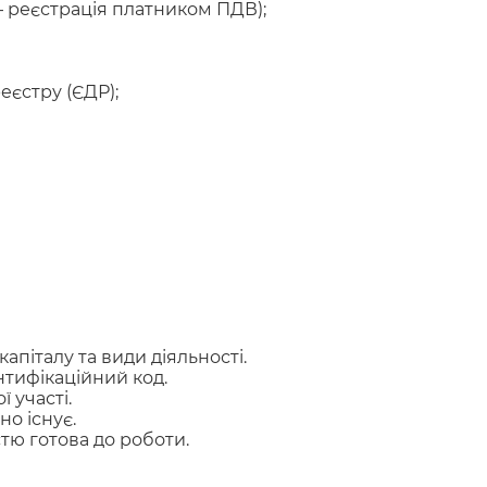
– реєстрація платником ПДВ);
єстру (ЄДР);
апіталу та види діяльності.
ентифікаційний код.
 участі.
о існує.
стю готова до роботи.