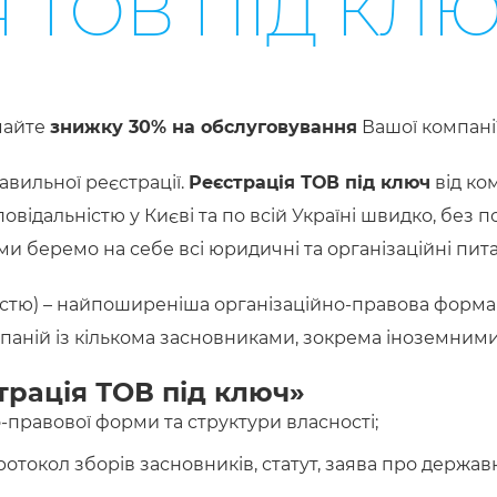
Я ТОВ ПІД КЛ
имайте
знижку 30% на обслуговування
Вашої компані
авильної реєстрації.
Реєстрація ТОВ під ключ
від ко
ідальністю у Києві та по всій Україні швидко, без п
ми беремо на себе всі юридичні та організаційні пит
тю) – найпоширеніша організаційно-правова форма біз
мпаній із кількома засновниками, зокрема іноземними
трація ТОВ під ключ»
-правової форми та структури власності;
ротокол зборів засновників, статут, заява про держав